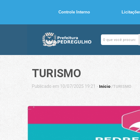
Controle Interno
Licitaçõe
TURISMO
Publicado em 10/07/2025 19:21 -
Início
/
TURISMO