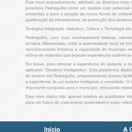
Este novo enquadramento, alinhado às diretrizes mais r
posiciona Pedregulho como um destino com potencial c
existentes e para a atração de novos fluxos de visitant
qualificação da infraestrutura, da promoção dos atrativos 
Sinérgica Integração: Natureza, Cultura e Tecnologia e
Pedregulho, com suas incomparáveis belezas naturais
turística diferenciada, onde a autenticidade local se 
reconhecimento fortalece a capacidade do município em 
nichos de visitantes que buscam experiências autênticas
Em breve, para otimizar a experiência do visitante e ma
aplicativo "Destinos Inteligentes". Esta plataforma dig
do turismo em Pedregulho, proporcionando acesso facilit
a experiência de um turismo inteligente e conectado. O 
importante conquista para o município, reforçando noss
Este novo status não apenas celebra as qualidades in
para um futuro de crescimento sustentável e maior relevân
Início
A 