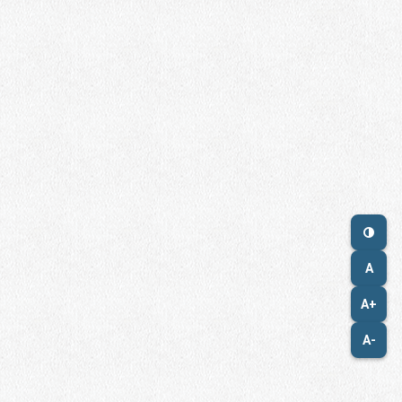
A
A+
A-