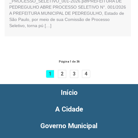
_PROCESSO_SELETIVO_001-2026.pdfPREFEITURA DE
PEDREGULHO ABRE PROCESSO SELETIVO N°. 001/2026
A PREFEITURA MUNICIPAL DE PEDREGULHO, Estado de
São Paulo, por meio de sua Comissão de Processo
Seletivo, torna pú […]
Página 1 de 36
1
2
3
4
Início
A Cidade
Governo Municipal