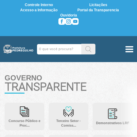
Controle Interno
Licitações
Acesso a Informação
Portal da Transparencia
Ouvidoria
GOVERNO
TRANSPARENTE
Concurso Público e
Terceiro Setor -
Demonstrativos LRF
Proc...
Comiss...