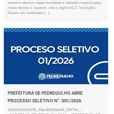
certame oferece vagas imediatas e cadastro reserva para
níveis técnico e superior, sob o regime CLT. Inscrições:
Devem ser realizadas […]
PREFEITURA DE PEDREGULHO ABRE
PROCESSO SELETIVO N°. 001/2026
20260319161638_69bc4b965be66_EDITAL_-