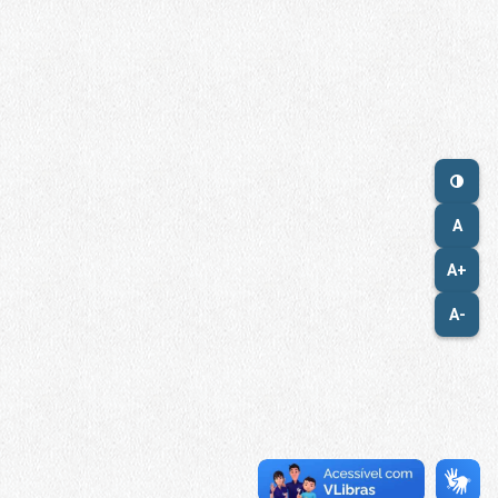
A
A+
A-