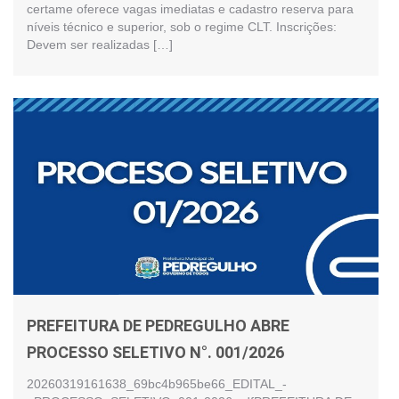
certame oferece vagas imediatas e cadastro reserva para
níveis técnico e superior, sob o regime CLT. Inscrições:
Devem ser realizadas […]
PREFEITURA DE PEDREGULHO ABRE
PROCESSO SELETIVO N°. 001/2026
20260319161638_69bc4b965be66_EDITAL_-