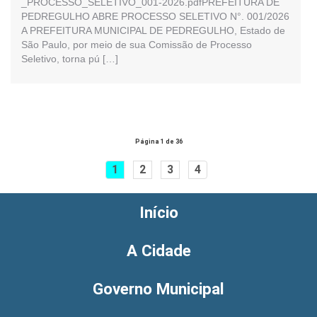
_PROCESSO_SELETIVO_001-2026.pdfPREFEITURA DE
PEDREGULHO ABRE PROCESSO SELETIVO N°. 001/2026
A PREFEITURA MUNICIPAL DE PEDREGULHO, Estado de
São Paulo, por meio de sua Comissão de Processo
Seletivo, torna pú […]
Página 1 de 36
1
2
3
4
Início
A Cidade
Governo Municipal