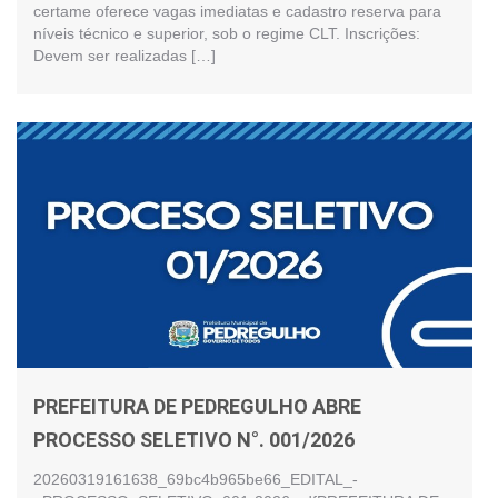
certame oferece vagas imediatas e cadastro reserva para
níveis técnico e superior, sob o regime CLT. Inscrições:
Devem ser realizadas […]
PREFEITURA DE PEDREGULHO ABRE
PROCESSO SELETIVO N°. 001/2026
20260319161638_69bc4b965be66_EDITAL_-