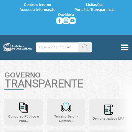
Controle Interno
Licitações
Acesso a Informação
Portal da Transparencia
Ouvidoria
GOVERNO
TRANSPARENTE
Concurso Público e
Terceiro Setor -
Demonstrativos LRF
Proc...
Comiss...