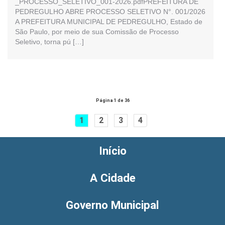
_PROCESSO_SELETIVO_001-2026.pdfPREFEITURA DE
PEDREGULHO ABRE PROCESSO SELETIVO N°. 001/2026
A PREFEITURA MUNICIPAL DE PEDREGULHO, Estado de
São Paulo, por meio de sua Comissão de Processo
Seletivo, torna pú […]
Página 1 de 36
1
2
3
4
Início
A Cidade
Governo Municipal